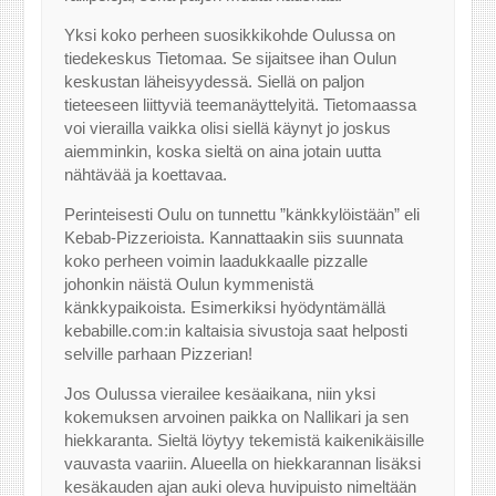
Yksi koko perheen suosikkikohde Oulussa on
tiedekeskus Tietomaa. Se sijaitsee ihan Oulun
keskustan läheisyydessä. Siellä on paljon
tieteeseen liittyviä teemanäyttelyitä. Tietomaassa
voi vierailla vaikka olisi siellä käynyt jo joskus
aiemminkin, koska sieltä on aina jotain uutta
nähtävää ja koettavaa.
Perinteisesti Oulu on tunnettu ”känkkylöistään” eli
Kebab-Pizzerioista. Kannattaakin siis suunnata
koko perheen voimin laadukkaalle pizzalle
johonkin näistä Oulun kymmenistä
känkkypaikoista. Esimerkiksi hyödyntämällä
kebabille.com:in kaltaisia sivustoja saat helposti
selville parhaan Pizzerian!
Jos Oulussa vierailee kesäaikana, niin yksi
kokemuksen arvoinen paikka on Nallikari ja sen
hiekkaranta. Sieltä löytyy tekemistä kaikenikäisille
vauvasta vaariin. Alueella on hiekkarannan lisäksi
kesäkauden ajan auki oleva huvipuisto nimeltään