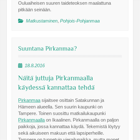
Ouluaiheisen suuren taideteoksen maalattuna
pitkään seinään.
Matkustaminen
,
Pohjois-Pohjanmaa
Suuntana Pirkanmaa?
18.8.2016
Näitä juttuja Pirkanmaalla
käydessä kannattaa tehdä
Pirkanmaa
sijaitsee osittain Satakunnan ja
Hämeen alueella. Sen suurin kaupunki on
Tampere. Toinen suosittu matkailukaupunki
Pirkanmaalla
on Ikaalinen. Pirkanmaalla on paljon
paikkoja, jossa kannattaa käydä. Tekemistä löytyy
sekä aikuiseen makuun että lapsiperheille.
Tampere on tunnetuin vierailupaikka, mutta monet