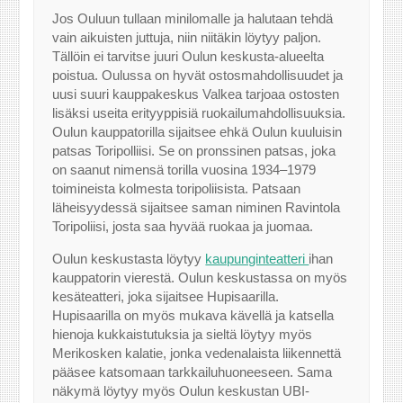
Jos Ouluun tullaan minilomalle ja halutaan tehdä
vain aikuisten juttuja, niin niitäkin löytyy paljon.
Tällöin ei tarvitse juuri Oulun keskusta-alueelta
poistua. Oulussa on hyvät ostosmahdollisuudet ja
uusi suuri kauppakeskus Valkea tarjoaa ostosten
lisäksi useita erityyppisiä ruokailumahdollisuuksia.
Oulun kauppatorilla sijaitsee ehkä Oulun kuuluisin
patsas Toripolliisi. Se on pronssinen patsas, joka
on saanut nimensä torilla vuosina 1934–1979
toimineista kolmesta toripoliisista. Patsaan
läheisyydessä sijaitsee saman niminen Ravintola
Toripoliisi, josta saa hyvää ruokaa ja juomaa.
Oulun keskustasta löytyy
kaupunginteatteri
ihan
kauppatorin vierestä. Oulun keskustassa on myös
kesäteatteri, joka sijaitsee Hupisaarilla.
Hupisaarilla on myös mukava kävellä ja katsella
hienoja kukkaistutuksia ja sieltä löytyy myös
Merikosken kalatie, jonka vedenalaista liikennettä
pääsee katsomaan tarkkailuhuoneeseen. Sama
näkymä löytyy myös Oulun keskustan UBI-