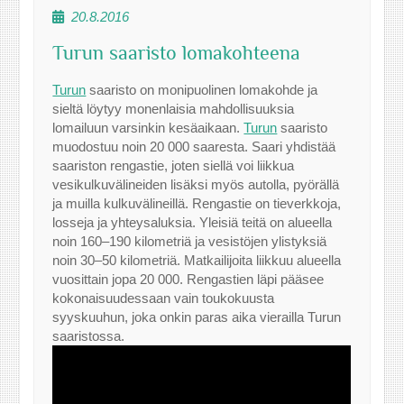
20.8.2016
Turun saaristo lomakohteena
Turun
saaristo on monipuolinen lomakohde ja
sieltä löytyy monenlaisia mahdollisuuksia
lomailuun varsinkin kesäaikaan.
Turun
saaristo
muodostuu noin 20 000 saaresta. Saari yhdistää
saariston rengastie, joten siellä voi liikkua
vesikulkuvälineiden lisäksi myös autolla, pyörällä
ja muilla kulkuvälineillä. Rengastie on tieverkkoja,
losseja ja yhteysaluksia. Yleisiä teitä on alueella
noin 160–190 kilometriä ja vesistöjen ylistyksiä
noin 30–50 kilometriä. Matkailijoita liikkuu alueella
vuosittain jopa 20 000. Rengastien läpi pääsee
kokonaisuudessaan vain toukokuusta
syyskuuhun, joka onkin paras aika vierailla Turun
saaristossa.