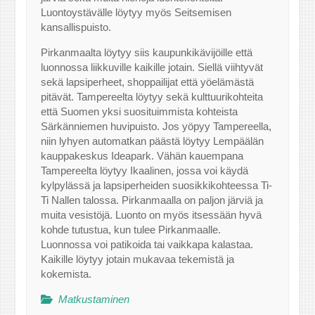
Luontoystävälle löytyy myös Seitsemisen
kansallispuisto.
Pirkanmaalta löytyy siis kaupunkikävijöille että
luonnossa liikkuville kaikille jotain. Siellä viihtyvät
sekä lapsiperheet, shoppailijat että yöelämästä
pitävät. Tampereelta löytyy sekä kulttuurikohteita
että Suomen yksi suosituimmista kohteista
Särkänniemen huvipuisto. Jos yöpyy Tampereella,
niin lyhyen automatkan päästä löytyy Lempäälän
kauppakeskus Ideapark. Vähän kauempana
Tampereelta löytyy Ikaalinen, jossa voi käydä
kylpylässä ja lapsiperheiden suosikkikohteessa Ti-
Ti Nallen talossa. Pirkanmaalla on paljon järviä ja
muita vesistöjä. Luonto on myös itsessään hyvä
kohde tutustua, kun tulee Pirkanmaalle.
Luonnossa voi patikoida tai vaikkapa kalastaa.
Kaikille löytyy jotain mukavaa tekemistä ja
kokemista.
Matkustaminen