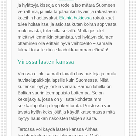
ja hylättyjä kissoja on todella iso määrä Suomeen
verrattuna, ja niitä tarjotaankin hyviin ja rakastaviin
koteihin haettavaksi.
Eläintä hakiessa
rokotukset
tulee hoitaa itse, ja asioista kuten koiran sopivasta
ruokinnasta, tulee olla selvillä. Mutta jos olet
miettinyt lemmikin ottamista, voi hylätyn eläimen
ottaminen olla erittäin hyvä vaihtoehto – samalla
takaat toiselle eliölle laadukkaamman elämän!
Virossa lasten kanssa
Virossa ei ole samalla tavalla huvipuistoja ja muita
huvittelupaikkoja lapsille kuin Suomessa. Niitä
kuitenkin löytyy jonkin verran. Pärnun lähellä on
Baltian suurin teemapuisto Lottemaa. Se on
keksijäkylä, jossa on yli sata kohdetta mm.
seikkailupolku ja leppäkertturata. Puistossa voi
tavata kylän keksijöitä ja käydä katsomassa mitä
löytyy hauskan näköisten talojen sisältä.
Tartossa voi käydä lasten kanssa Ahhaa
tiedekeskuksessa ja lelumuseossa. Myös