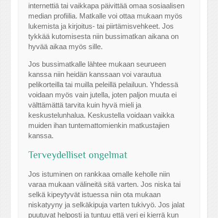
internettiä tai vaikkapa päivittää omaa sosiaalisen
median profiilia. Matkalle voi ottaa mukaan myös
lukemista ja kirjoitus- tai piirtämisvehkeet. Jos
tykkää kutomisesta niin bussimatkan aikana on
hyvää aikaa myös sille.
Jos bussimatkalle lähtee mukaan seurueen
kanssa niin heidän kanssaan voi varautua
pelikorteilla tai muilla peleillä pelailuun. Yhdessä
voidaan myös vain jutella, joten paljon muuta ei
välttämättä tarvita kuin hyvä mieli ja
keskustelunhalua. Keskustella voidaan vaikka
muiden ihan tuntemattomienkin matkustajien
kanssa.
Terveydelliset ongelmat
Jos istuminen on rankkaa omalle keholle niin
varaa mukaan välineitä sitä varten. Jos niska tai
selkä kipeytyvät istuessa niin ota mukaan
niskatyyny ja selkäkipuja varten tukivyö. Jos jalat
puutuvat helposti ja tuntuu että veri ei kierrä kun