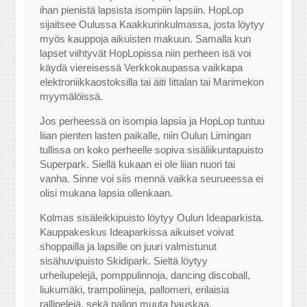
ihan pienistä lapsista isompiin lapsiin. HopLop
sijaitsee Oulussa Kaakkurinkulmassa, josta löytyy
myös kauppoja aikuisten makuun. Samalla kun
lapset viihtyvät HopLopissa niin perheen isä voi
käydä viereisessä Verkkokaupassa vaikkapa
elektroniikkaostoksilla tai äiti Iittalan tai Marimekon
myymälöissä.
Jos perheessä on isompia lapsia ja HopLop tuntuu
liian pienten lasten paikalle, niin Oulun Limingan
tullissa on koko perheelle sopiva sisäliikuntapuisto
Superpark. Siellä kukaan ei ole liian nuori tai
vanha. Sinne voi siis mennä vaikka seurueessa ei
olisi mukana lapsia ollenkaan.
Kolmas sisäleikkipuisto löytyy Oulun Ideaparkista.
Kauppakeskus Ideaparkissa aikuiset voivat
shoppailla ja lapsille on juuri valmistunut
sisähuvipuisto Skidipark. Sieltä löytyy
urheilupelejä, pomppulinnoja, dancing discoball,
liukumäki, trampoliineja, pallomeri, erilaisia
rallipelejä, sekä paljon muuta hauskaa.