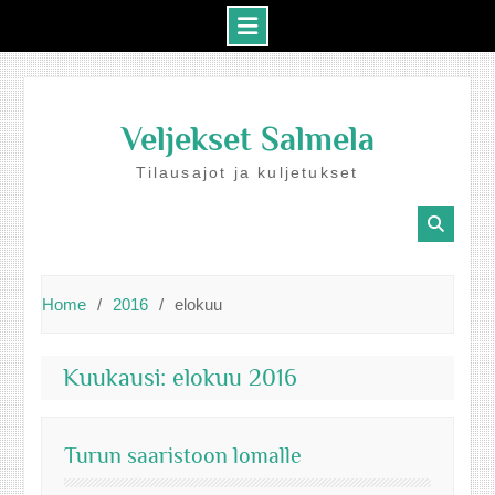
Skip
to
Veljekset Salmela
content
Tilausajot ja kuljetukset
Home
2016
elokuu
Kuukausi:
elokuu 2016
Turun saaristoon lomalle