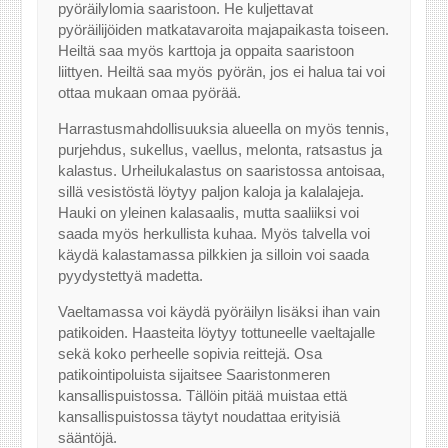
pyöräilylomia saaristoon. He kuljettavat
pyöräilijöiden matkatavaroita majapaikasta toiseen.
Heiltä saa myös karttoja ja oppaita saaristoon
liittyen. Heiltä saa myös pyörän, jos ei halua tai voi
ottaa mukaan omaa pyörää.
Harrastusmahdollisuuksia alueella on myös tennis,
purjehdus, sukellus, vaellus, melonta, ratsastus ja
kalastus. Urheilukalastus on saaristossa antoisaa,
sillä vesistöstä löytyy paljon kaloja ja kalalajeja.
Hauki on yleinen kalasaalis, mutta saaliiksi voi
saada myös herkullista kuhaa. Myös talvella voi
käydä kalastamassa pilkkien ja silloin voi saada
pyydystettyä madetta.
Vaeltamassa voi käydä pyöräilyn lisäksi ihan vain
patikoiden. Haasteita löytyy tottuneelle vaeltajalle
sekä koko perheelle sopivia reittejä. Osa
patikointipoluista sijaitsee Saaristonmeren
kansallispuistossa. Tällöin pitää muistaa että
kansallispuistossa täytyt noudattaa erityisiä
sääntöjä.