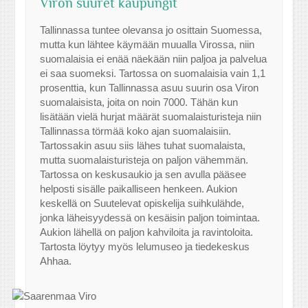
Viron suuret kaupungit
Tallinnassa tuntee olevansa jo osittain Suomessa,
mutta kun lähtee käymään muualla Virossa, niin
suomalaisia ei enää näekään niin paljoa ja palvelua
ei saa suomeksi. Tartossa on suomalaisia vain 1,1
prosenttia, kun Tallinnassa asuu suurin osa Viron
suomalaisista, joita on noin 7000. Tähän kun
lisätään vielä hurjat määrät suomalaisturisteja niin
Tallinnassa törmää koko ajan suomalaisiin.
Tartossakin asuu siis lähes tuhat suomalaista,
mutta suomalaisturisteja on paljon vähemmän.
Tartossa on keskusaukio ja sen avulla pääsee
helposti sisälle paikalliseen henkeen. Aukion
keskellä on Suutelevat opiskelija suihkulähde,
jonka läheisyydessä on kesäisin paljon toimintaa.
Aukion lähellä on paljon kahviloita ja ravintoloita.
Tartosta löytyy myös lelumuseo ja tiedekeskus
Ahhaa.