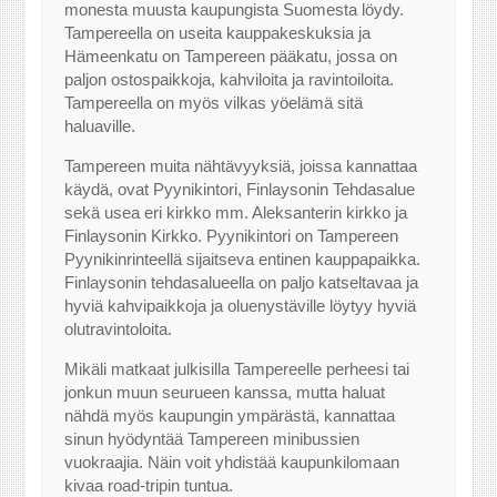
monesta muusta kaupungista Suomesta löydy.
Tampereella on useita kauppakeskuksia ja
Hämeenkatu on Tampereen pääkatu, jossa on
paljon ostospaikkoja, kahviloita ja ravintoiloita.
Tampereella on myös vilkas yöelämä sitä
haluaville.
Tampereen muita nähtävyyksiä, joissa kannattaa
käydä, ovat Pyynikintori, Finlaysonin Tehdasalue
sekä usea eri kirkko mm. Aleksanterin kirkko ja
Finlaysonin Kirkko. Pyynikintori on Tampereen
Pyynikinrinteellä sijaitseva entinen kauppapaikka.
Finlaysonin tehdasalueella on paljo katseltavaa ja
hyviä kahvipaikkoja ja oluenystäville löytyy hyviä
olutravintoloita.
Mikäli matkaat julkisilla Tampereelle perheesi tai
jonkun muun seurueen kanssa, mutta haluat
nähdä myös kaupungin ympärästä, kannattaa
sinun hyödyntää Tampereen minibussien
vuokraajia. Näin voit yhdistää kaupunkilomaan
kivaa road-tripin tuntua.