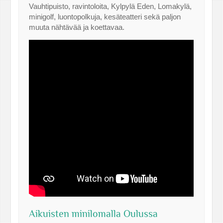
Vauhtipuisto, ravintoloita, Kylpylä Eden, Lomakylä,
minigolf, luontopolkuja, kesäteatteri sekä paljon
muuta nähtävää ja koettavaa.
Aikuisten minilomalla Oulussa