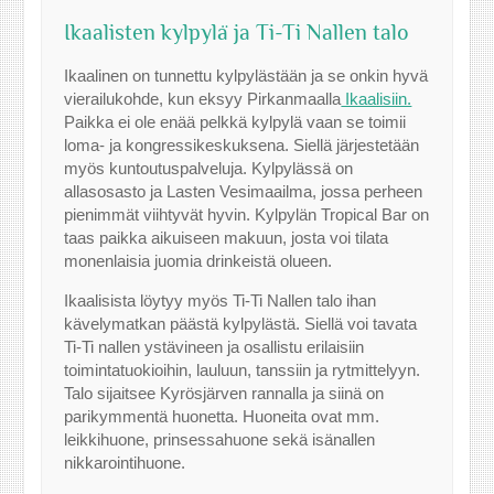
Ikaalisten kylpylä ja Ti-Ti Nallen talo
Ikaalinen on tunnettu kylpylästään ja se onkin hyvä
vierailukohde, kun eksyy Pirkanmaalla
Ikaalisiin.
Paikka ei ole enää pelkkä kylpylä vaan se toimii
loma- ja kongressikeskuksena. Siellä järjestetään
myös kuntoutuspalveluja. Kylpylässä on
allasosasto ja Lasten Vesimaailma, jossa perheen
pienimmät viihtyvät hyvin. Kylpylän Tropical Bar on
taas paikka aikuiseen makuun, josta voi tilata
monenlaisia juomia drinkeistä olueen.
Ikaalisista löytyy myös Ti-Ti Nallen talo ihan
kävelymatkan päästä kylpylästä. Siellä voi tavata
Ti-Ti nallen ystävineen ja osallistu erilaisiin
toimintatuokioihin, lauluun, tanssiin ja rytmittelyyn.
Talo sijaitsee Kyrösjärven rannalla ja siinä on
parikymmentä huonetta. Huoneita ovat mm.
leikkihuone, prinsessahuone sekä isänallen
nikkarointihuone.