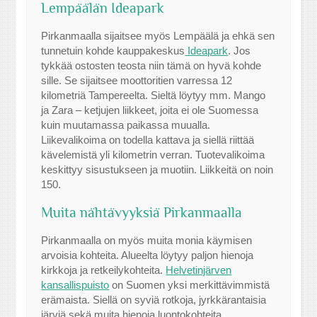
Lempäälän Ideapark
Pirkanmaalla sijaitsee myös Lempäälä ja ehkä sen
tunnetuin kohde kauppakeskus
Ideapark
. Jos
tykkää ostosten teosta niin tämä on hyvä kohde
sille. Se sijaitsee moottoritien varressa 12
kilometriä Tampereelta. Sieltä löytyy mm. Mango
ja Zara – ketjujen liikkeet, joita ei ole Suomessa
kuin muutamassa paikassa muualla.
Liikevalikoima on todella kattava ja siellä riittää
kävelemistä yli kilometrin verran. Tuotevalikoima
keskittyy sisustukseen ja muotiin. Liikkeitä on noin
150.
Muita nähtävyyksiä Pirkanmaalla
Pirkanmaalla on myös muita monia käymisen
arvoisia kohteita. Alueelta löytyy paljon hienoja
kirkkoja ja retkeilykohteita.
Helvetinjärven
kansallispuisto
on Suomen yksi merkittävimmistä
erämaista. Siellä on syviä rotkoja, jyrkkärantaisia
järviä sekä muita hienoja luontokohteita.