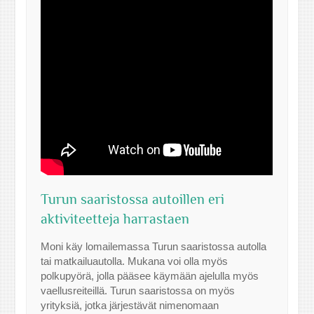
Turun saaristossa autoillen eri
aktiviteetteja harrastaen
Moni käy lomailemassa Turun saaristossa autolla
tai matkailuautolla. Mukana voi olla myös
polkupyörä, jolla pääsee käymään ajelulla myös
vaellusreiteillä. Turun saaristossa on myös
yrityksiä, jotka järjestävät nimenomaan