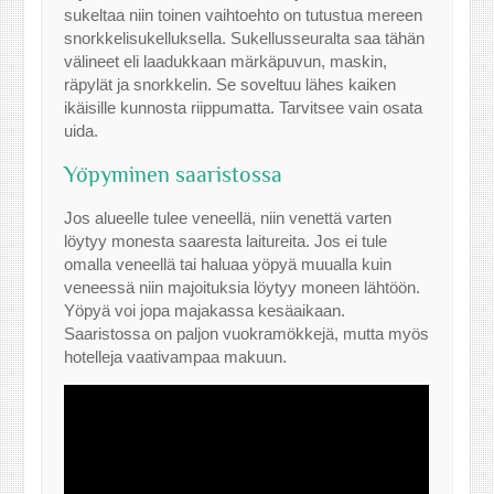
sukeltaa niin toinen vaihtoehto on tutustua mereen
snorkkelisukelluksella. Sukellusseuralta saa tähän
välineet eli laadukkaan märkäpuvun, maskin,
räpylät ja snorkkelin. Se soveltuu lähes kaiken
ikäisille kunnosta riippumatta. Tarvitsee vain osata
uida.
Yöpyminen saaristossa
Jos alueelle tulee veneellä, niin venettä varten
löytyy monesta saaresta laitureita. Jos ei tule
omalla veneellä tai haluaa yöpyä muualla kuin
veneessä niin majoituksia löytyy moneen lähtöön.
Yöpyä voi jopa majakassa kesäaikaan.
Saaristossa on paljon vuokramökkejä, mutta myös
hotelleja vaativampaa makuun.