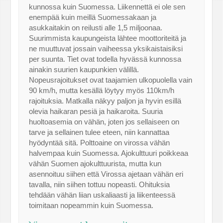
kunnossa kuin Suomessa. Liikennettä ei ole sen
enempää kuin meillä Suomessakaan ja
asukkaitakin on reilusti alle 1,5 miljoonaa.
Suurimmista kaupungeista lähtee moottoriteitä ja
ne muuttuvat jossain vaiheessa yksikaistaisiksi
per suunta. Tiet ovat todella hyvässä kunnossa
ainakin suurien kaupunkien välillä.
Nopeusrajoitukset ovat taajamien ulkopuolella vain
90 km/h, mutta kesällä löytyy myös 110km/h
rajoituksia. Matkalla näkyy paljon ja hyvin esillä
olevia haikaran pesiä ja haikaroita. Suuria
huoltoasemia on vähän, joten jos sellaiseen on
tarve ja sellainen tulee eteen, niin kannattaa
hyödyntää sitä. Polttoaine on virossa vähän
halvempaa kuin Suomessa. Ajokulttuuri poikkeaa
vähän Suomen ajokulttuurista, mutta kun
asennoituu siihen että Virossa ajetaan vähän eri
tavalla, niin siihen tottuu nopeasti. Ohituksia
tehdään vähän liian uskaliaasti ja liikenteessä
toimitaan nopeammin kuin Suomessa.