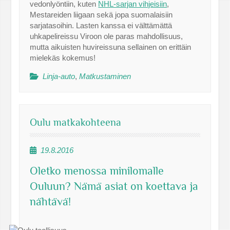
vedonlyöntiin, kuten
NHL-sarjan vihjeisiin
,
Mestareiden liigaan sekä jopa suomalaisiin
sarjatasoihin. Lasten kanssa ei välttämättä
uhkapelireissu Viroon ole paras mahdollisuus,
mutta aikuisten huvireissuna sellainen on erittäin
mielekäs kokemus!
Linja-auto
,
Matkustaminen
Oulu matkakohteena
19.8.2016
Oletko menossa minilomalle
Ouluun? Nämä asiat on koettava ja
nähtävä!