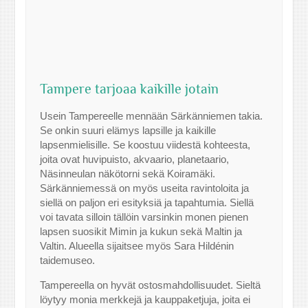
Tampere tarjoaa kaikille jotain
Usein Tampereelle mennään Särkänniemen takia.
Se onkin suuri elämys lapsille ja kaikille
lapsenmielisille. Se koostuu viidestä kohteesta,
joita ovat huvipuisto, akvaario, planetaario,
Näsinneulan näkötorni sekä Koiramäki.
Särkänniemessä on myös useita ravintoloita ja
siellä on paljon eri esityksiä ja tapahtumia. Siellä
voi tavata silloin tällöin varsinkin monen pienen
lapsen suosikit Mimin ja kukun sekä Maltin ja
Valtin. Alueella sijaitsee myös Sara Hildénin
taidemuseo.
Tampereella on hyvät ostosmahdollisuudet. Sieltä
löytyy monia merkkejä ja kauppaketjuja, joita ei