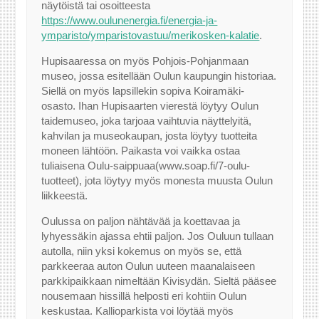
näytöistä tai osoitteesta
https://www.oulunenergia.fi/energia-ja-
ymparisto/ymparistovastuu/merikosken-kalatie
.
Hupisaaressa on myös Pohjois-Pohjanmaan
museo, jossa esitellään Oulun kaupungin historiaa.
Siellä on myös lapsillekin sopiva Koiramäki-
osasto. Ihan Hupisaarten vierestä löytyy Oulun
taidemuseo, joka tarjoaa vaihtuvia näyttelyitä,
kahvilan ja museokaupan, josta löytyy tuotteita
moneen lähtöön. Paikasta voi vaikka ostaa
tuliaisena Oulu-saippuaa(www.soap.fi/7-oulu-
tuotteet), jota löytyy myös monesta muusta Oulun
liikkeestä.
Oulussa on paljon nähtävää ja koettavaa ja
lyhyessäkin ajassa ehtii paljon. Jos Ouluun tullaan
autolla, niin yksi kokemus on myös se, että
parkkeeraa auton Oulun uuteen maanalaiseen
parkkipaikkaan nimeltään Kivisydän. Sieltä pääsee
nousemaan hissillä helposti eri kohtiin Oulun
keskustaa. Kallioparkista voi löytää myös