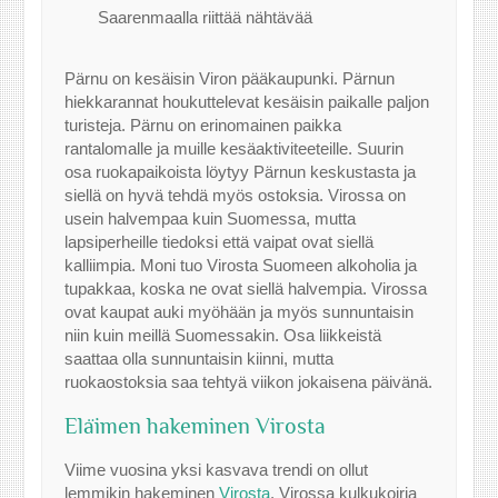
Saarenmaalla riittää nähtävää
Pärnu on kesäisin Viron pääkaupunki. Pärnun
hiekkarannat houkuttelevat kesäisin paikalle paljon
turisteja. Pärnu on erinomainen paikka
rantalomalle ja muille kesäaktiviteeteille. Suurin
osa ruokapaikoista löytyy Pärnun keskustasta ja
siellä on hyvä tehdä myös ostoksia. Virossa on
usein halvempaa kuin Suomessa, mutta
lapsiperheille tiedoksi että vaipat ovat siellä
kalliimpia. Moni tuo Virosta Suomeen alkoholia ja
tupakkaa, koska ne ovat siellä halvempia. Virossa
ovat kaupat auki myöhään ja myös sunnuntaisin
niin kuin meillä Suomessakin. Osa liikkeistä
saattaa olla sunnuntaisin kiinni, mutta
ruokaostoksia saa tehtyä viikon jokaisena päivänä.
Eläimen hakeminen Virosta
Viime vuosina yksi kasvava trendi on ollut
lemmikin hakeminen
Virosta
. Virossa kulkukoiria