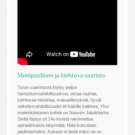
Monipuolinen ja kiehtova saaristo
Turun saaristosta löytyy paljon
harrastusmahdollisuuksia, omaa rauhaa,
kiehtovaa historiaa, makuelämyksiä, hyvät
retkeilymahdollisuudet eli kaikille kaikkea. Yksi
mielenkiintoinen kohde on Nauvon Jatulintarha.
Sieltä löytyy yli 14o kivistä rakennettua
spiraalimaista labyrinttiä. Niitä kutsutaan
jatulintarhoiksi. Kukaan ei tiedä miksi ne on