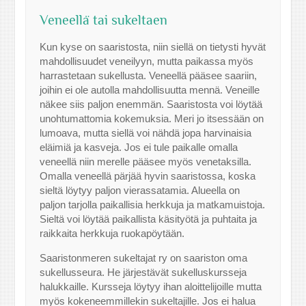
Veneellä tai sukeltaen
Kun kyse on saaristosta, niin siellä on tietysti hyvät
mahdollisuudet veneilyyn, mutta paikassa myös
harrastetaan sukellusta. Veneellä pääsee saariin,
joihin ei ole autolla mahdollisuutta mennä. Veneille
näkee siis paljon enemmän. Saaristosta voi löytää
unohtumattomia kokemuksia. Meri jo itsessään on
lumoava, mutta siellä voi nähdä jopa harvinaisia
eläimiä ja kasveja. Jos ei tule paikalle omalla
veneellä niin merelle pääsee myös venetaksilla.
Omalla veneellä pärjää hyvin saaristossa, koska
sieltä löytyy paljon vierassatamia. Alueella on
paljon tarjolla paikallisia herkkuja ja matkamuistoja.
Sieltä voi löytää paikallista käsityötä ja puhtaita ja
raikkaita herkkuja ruokapöytään.
Saaristonmeren sukeltajat ry on saariston oma
sukellusseura. He järjestävät sukelluskursseja
halukkaille. Kursseja löytyy ihan aloittelijoille mutta
myös kokeneemmillekin sukeltajille. Jos ei halua