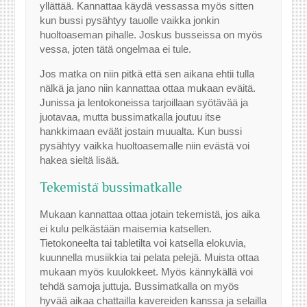
yllättää. Kannattaa käydä vessassa myös sitten
kun bussi pysähtyy tauolle vaikka jonkin
huoltoaseman pihalle. Joskus busseissa on myös
vessa, joten tätä ongelmaa ei tule.
Jos matka on niin pitkä että sen aikana ehtii tulla
nälkä ja jano niin kannattaa ottaa mukaan eväitä.
Junissa ja lentokoneissa tarjoillaan syötävää ja
juotavaa, mutta bussimatkalla joutuu itse
hankkimaan eväät jostain muualta. Kun bussi
pysähtyy vaikka huoltoasemalle niin evästä voi
hakea sieltä lisää.
Tekemistä bussimatkalle
Mukaan kannattaa ottaa jotain tekemistä, jos aika
ei kulu pelkästään maisemia katsellen.
Tietokoneelta tai tabletilta voi katsella elokuvia,
kuunnella musiikkia tai pelata pelejä. Muista ottaa
mukaan myös kuulokkeet. Myös kännykällä voi
tehdä samoja juttuja. Bussimatkalla on myös
hyvää aikaa chattailla kavereiden kanssa ja selailla