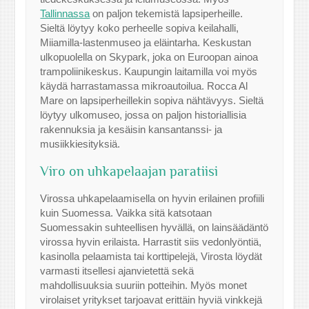
Tallinnassa
on paljon tekemistä lapsiperheille.
Sieltä löytyy koko perheelle sopiva keilahalli,
Miiamilla-lastenmuseo ja eläintarha. Keskustan
ulkopuolella on Skypark, joka on Euroopan ainoa
trampoliinikeskus. Kaupungin laitamilla voi myös
käydä harrastamassa mikroautoilua. Rocca Al
Mare on lapsiperheillekin sopiva nähtävyys. Sieltä
löytyy ulkomuseo, jossa on paljon historiallisia
rakennuksia ja kesäisin kansantanssi- ja
musiikkiesityksiä.
Viro on uhkapelaajan paratiisi
Virossa uhkapelaamisella on hyvin erilainen profiili
kuin Suomessa. Vaikka sitä katsotaan
Suomessakin suhteellisen hyvällä, on lainsäädäntö
virossa hyvin erilaista. Harrastit siis vedonlyöntiä,
kasinolla pelaamista tai korttipelejä, Virosta löydät
varmasti itsellesi ajanvietettä sekä
mahdollisuuksia suuriin potteihin. Myös monet
virolaiset yritykset tarjoavat erittäin hyviä vinkkejä