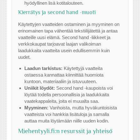
hyödyllinen lisä kotitalouteen.
Kierrätys ja second hand -muoti
Käytettyjen vaatteiden ostaminen ja myyminen on
erinomainen tapa vähentää tekstiilijätettä ja antaa
vaatteille uusi elämä. Second hand -liikkeet ja
verkkokaupat tarjoavat laajan valikoiman
laadukkaita vaatteita usein edullisemmin kuin
uudet.
Laadun tarkistus:
Käytettyjä vaatteita
ostaessa kannattaa kiinnittää huomiota
kuntoon, materiaaliin ja istuvuuteen.
Uniikit löydöt:
Second hand -kaupoista voi
löytää todella persoonallisia ja laadukkaita
vaatekappaleita, joita ei muualta saa.
Myyminen:
Vanhoista, mutta hyväkuntoisista
vaatteista voi hankkia lisätuloja ja samalla
auttaa muita löytämään niille uuden kodin.
Miehentyyli.fi:n resurssit ja yhteisö