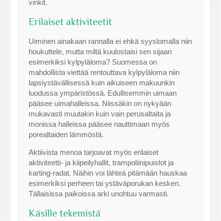
vinkit.
Erilaiset aktiviteetit
Uiminen ainakaan rannalla ei ehkä syyslomalla niin
houkuttele, mutta miltä kuulostaisi sen sijaan
esimerkiksi kylpyläloma? Suomessa on
mahdollista viettää rentouttava kylpyläloma niin
lapsiystävällisessä kuin aikuiseen makuunkin
luodussa ympäristössä. Edullisemmin uimaan
pääsee uimahalleissa. Niissäkin on nykyään
mukavasti muutakin kuin vain perusaltaita ja
monissa halleissa pääsee nauttimaan myös
porealtaiden lämmöstä.
Aktiivista menoa tarjoavat myös erilaiset
aktiviteetti- ja kiipeilyhallit, trampoliinipuistot ja
karting-radat. Näihin voi lähteä pitämään hauskaa
esimerkiksi perheen tai ystäväporukan kesken.
Tällaisissa paikoissa arki unohtuu varmasti.
Käsille tekemistä