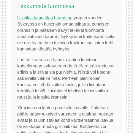
Liikkumista luonnossa
Ulkoilua kannattaa harrastaa
ympäri vuoden.
Syksyssä on kuitenkin omaa taikaa ja punaisen,
oranssin ja keltaisen sävyt tekevät luonnosta
ainutlaatuisen kauniin. Syksyllä ei kuitenkaan vielä
ole niin kylmä kuin tulevina kuukausina, joten kelit
kannattaa käyttää hyödyksi.
Lasten kanssa on hauska lähteä luontoon
katselemaan syksyn merkkejä. Kerätkää yhdessä
erilaisia ja erivärisiä puunlehtiä. Niistä voi kotona
askarrella vaikka mitä. Perheen pienimpien
kanssa voi tehdä vaikka taulut, joihin liimataan
kerättyjä lehtiä. Tai miksei lehdistä tekisi vaikka
ruusuja ja lopulta kranssin.
Yksi idea on lähteä porukalla laavulle. Pukekaa
päälle säänmukaiset varusteet ja ottakaa mukaan
eväät ja suunnistakaa kohti valitsemaanne laavua
tai vaikkapa muuta grillipaikkaa. Kohteeksi voi
valita vaikka lähimaastosta löytyvän paikan tai