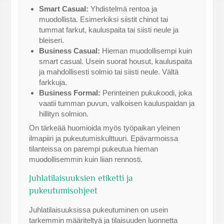
Smart Casual:
Yhdistelmä rentoa ja
muodollista. Esimerkiksi siistit chinot tai
tummat farkut, kauluspaita tai siisti neule ja
bleiseri.
Business Casual:
Hieman muodollisempi kuin
smart casual. Usein suorat housut, kauluspaita
ja mahdollisesti solmio tai siisti neule. Vältä
farkkuja.
Business Formal:
Perinteinen pukukoodi, joka
vaatii tumman puvun, valkoisen kauluspaidan ja
hillityn solmion.
On tärkeää huomioida myös työpaikan yleinen
ilmapiiri ja pukeutumiskulttuuri. Epävarmoissa
tilanteissa on parempi pukeutua hieman
muodollisemmin kuin liian rennosti.
Juhlatilaisuuksien etiketti ja
pukeutumisohjeet
Juhlatilaisuuksissa pukeutuminen on usein
tarkemmin määriteltyä ja tilaisuuden luonnetta