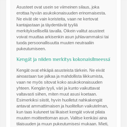
Asusteet ovat usein se viimeinen silaus, joka
erottaa hyvän asukokonaisuuden erinomaisesta.
Ne eivät ole vain koristeita, vaan ne kertovat
kantajastaan ja täydentävät tyyliä
merkityksellisellä tavalla. Oikein valitut asusteet
voivat muuttaa arkisenkin asun juhlavammaksi tai
tuoda persoonallisuutta muuten neutraaliin
pukeutumiseen.
Kengät ja niiden merkitys kokonaisilmeessä
Kengät ovat ehkäpä asusteista tärkein. Ne eivät
ainoastaan tue jalkaa ja mahdollista liikkumista,
vaan ne myös sitovat koko asukokonaisuuden
yhteen. Kengän tyyli, väri ja kunto vaikuttavat
valtavasti siihen, miten muut asusi koetaan.
Esimerkiksi siistit, hyvin huolletut nahkakengät
antavat ammattimaisen ja huolitellun vaikutelman,
kun taas kuluneet tai likaiset kengät voivat pilata
muuten moitteettoman asun. Valitse kenkäsi aina
tilaisuuden ja muun pukeutumisesi mukaan. Mieti,