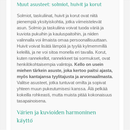
Muut asusteet: solmiot, huivit ja korut
Solmiot, taskuliinat, huivit ja korut ovat niitä
pienempiä yksityiskohtia, jotka viimeistelevät
asun. Solmio ja taskuliina voivat tuoda väriä ja
kuviota pukuihin ja kauluspaitoihin, ja niiden
valinnalla voi ilmaista omaa persoonallisuuttaan.
Huivit voivat lisätä lämpöä ja tyyliä kylmemmillä
keleillä, ja ne voi sitoa monella eri tavalla. Korut,
kuten rannekellot, rannekkeet tai sormukset, ovat
henkilökohtaisempia valintoja.
Kello on usein
miehen tärkein asuste, joka kertoo paitsi ajasta,
myös kantajansa tyylitajusta ja arvomaailmasta.
Valitse asusteet, jotka tuntuvat omilta ja sopivat
yhteen muun pukeutumisesi kanssa. Älä pelkää
kokeilla rohkeasti, mutta muista pitää kokonaisuus
tasapainoisena.
Värien ja kuvioiden harmoninen
käyttö