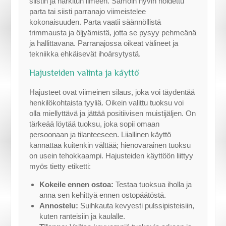
siistin ja harkitun ilmeen. Samoin hyvin hoidettu
parta tai siisti parranajo viimeistelee
kokonaisuuden. Parta vaatii säännöllistä
trimmausta ja öljyämistä, jotta se pysyy pehmeänä
ja hallittavana. Parranajossa oikeat välineet ja
tekniikka ehkäisevät ihoärsytystä.
Hajusteiden valinta ja käyttö
Hajusteet ovat viimeinen silaus, joka voi täydentää
henkilökohtaista tyyliä. Oikein valittu tuoksu voi
olla miellyttävä ja jättää positiivisen muistijäljen. On
tärkeää löytää tuoksu, joka sopii omaan
persoonaan ja tilanteeseen. Liiallinen käyttö
kannattaa kuitenkin välttää; hienovarainen tuoksu
on usein tehokkaampi. Hajusteiden käyttöön liittyy
myös tietty etiketti:
Kokeile ennen ostoa:
Testaa tuoksua iholla ja
anna sen kehittyä ennen ostopäätöstä.
Annostelu:
Suihkauta kevyesti pulssipisteisiin,
kuten ranteisiin ja kaulalle.