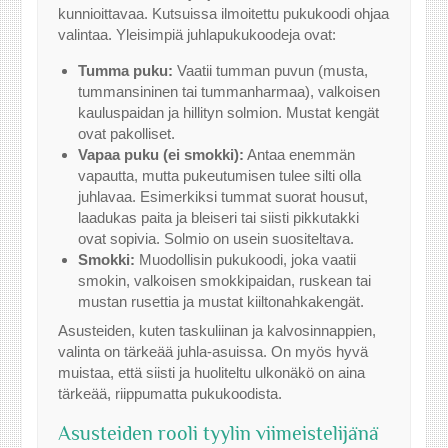
kunnioittavaa. Kutsuissa ilmoitettu pukukoodi ohjaa
valintaa. Yleisimpiä juhlapukukoodeja ovat:
Tumma puku:
Vaatii tumman puvun (musta,
tummansininen tai tummanharmaa), valkoisen
kauluspaidan ja hillityn solmion. Mustat kengät
ovat pakolliset.
Vapaa puku (ei smokki):
Antaa enemmän
vapautta, mutta pukeutumisen tulee silti olla
juhlavaa. Esimerkiksi tummat suorat housut,
laadukas paita ja bleiseri tai siisti pikkutakki
ovat sopivia. Solmio on usein suositeltava.
Smokki:
Muodollisin pukukoodi, joka vaatii
smokin, valkoisen smokkipaidan, ruskean tai
mustan rusettia ja mustat kiiltonahkakengät.
Asusteiden, kuten taskuliinan ja kalvosinnappien,
valinta on tärkeää juhla-asuissa. On myös hyvä
muistaa, että siisti ja huoliteltu ulkonäkö on aina
tärkeää, riippumatta pukukoodista.
Asusteiden rooli tyylin viimeistelijänä