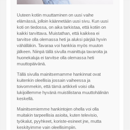
Uuteen kotiin muuttaminen on uusi vaihe
elämässä, jolloin käännetään uusi sivu. Kun uusi
koti on tiedossa, on aika tarkistaa, että kotiin on
kaikki tarvittava. Muistathan, että kaikkea ei
tarvitse olla olemassa heti ja aluksi pärjää hyvin
vähälläkin. Tavaraa voi hankkia myös muuton
jälkeen. Niinpä tällä sivulla mainittuja tavaroita ja
huonekaluja ei tarvitse olla olemassa heti
muuttopäivänä.
Tällä sivulla mainitsemamme hankinnat ovat
kuitenkin oleellisia jossain vaiheessa ja
toivommekin, että tämä artikkeli voisi olla
lukijoillemme hyvänä muistilistana muuttohälinän
keskellä.
Mainitsemiemme hankintojen ohella voi olla
muitakin tarpeellisia asioita, kuten televisio,
työkalut, pyyhkeet, koriste-esineet jne, mutta
keskityimme vain oleellisimpiin.