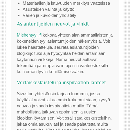
Materiaalien ja istuvuuden merkitys vaatteissa
Asusteiden valinta ja käyttö
Värien ja kuvioiden yhdistely
Asiantuntijoiden neuvot ja vinkit
Miehentyyli.fi
kokoaa yhteen alan ammattilaisten ja
kokeneiden tyyliasiantuntijoiden näkemyksiä. Voit
lukea haastatteluja, seurata asiantuntijoiden
blogikirjoituksia ja hyödyntää heidän antamiaan
käytännön vinkkejä. Nämä neuvot auttavat
tekemään parempia valintoja niin vaateostoksilla
kuin oman tyylin kehittämisessäkin.
Vertaiskeskustelu ja inspiraation lähteet
Sivuston yhteisöosio tarjoaa foorumin, jossa
käyttäjät voivat jakaa omia kokemuksiaan, kysyä
neuvoa ja saada inspiraatiota muilta. Tämä
mahdollistaa jatkuvan oppimisen ja uusien
ideoiden löytämisen. Voit osallistua keskusteluihin,
jakaa omia asukuviasi ja saada palautetta muilta