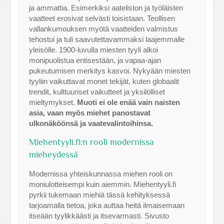
ja ammattia. Esimerkiksi aateliston ja työläisten
vaatteet erosivat selvästi toisistaan. Teollisen
vallankumouksen myötä vaatteiden valmistus
tehostui ja tuli saavutettavammaksi laajemmalle
yleisölle. 1900-luvulla miesten tyyli alkoi
monipuolistua entisestään, ja vapaa-ajan
pukeutumisen merkitys kasvoi. Nykyään miesten
tyyliin vaikuttavat monet tekijät, kuten globaalit
trendit, kulttuuriset vaikutteet ja yksilölliset
mieltymykset.
Muoti ei ole enää vain naisten
asia, vaan myös miehet panostavat
ulkonäköönsä ja vaatevalintoihinsa.
Miehentyyli.fi:n rooli modernissa
mieheydessä
Modernissa yhteiskunnassa miehen rooli on
moniulotteisempi kuin aiemmin. Miehentyyli.fi
pyrkii tukemaan miehiä tässä kehityksessä
tarjoamalla tietoa, joka auttaa heitä ilmaisemaan
itseään tyylikkäästi ja itsevarmasti. Sivusto