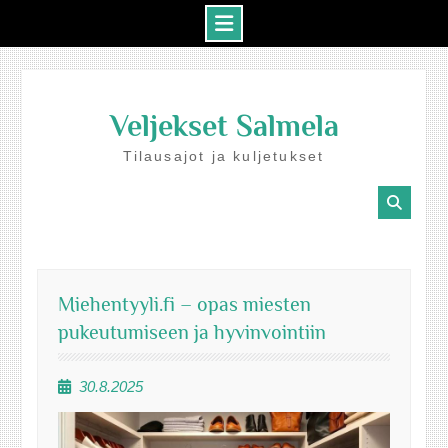
Skip
to
Veljekset Salmela
content
Tilausajot ja kuljetukset
Miehentyyli.fi – opas miesten
pukeutumiseen ja hyvinvointiin
30.8.2025