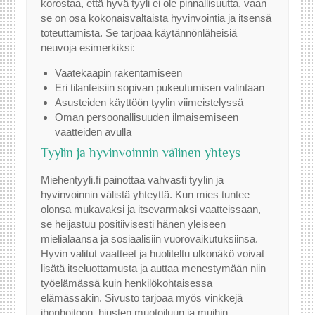
korostaa, että hyvä tyyli ei ole pinnallisuutta, vaan
se on osa kokonaisvaltaista hyvinvointia ja itsensä
toteuttamista. Se tarjoaa käytännönläheisiä
neuvoja esimerkiksi:
Vaatekaapin rakentamiseen
Eri tilanteisiin sopivan pukeutumisen valintaan
Asusteiden käyttöön tyylin viimeistelyssä
Oman persoonallisuuden ilmaisemiseen
vaatteiden avulla
Tyylin ja hyvinvoinnin välinen yhteys
Miehentyyli.fi painottaa vahvasti tyylin ja
hyvinvoinnin välistä yhteyttä. Kun mies tuntee
olonsa mukavaksi ja itsevarmaksi vaatteissaan,
se heijastuu positiivisesti hänen yleiseen
mielialaansa ja sosiaalisiin vuorovaikutuksiinsa.
Hyvin valitut vaatteet ja huoliteltu ulkonäkö voivat
lisätä itseluottamusta ja auttaa menestymään niin
työelämässä kuin henkilökohtaisessa
elämässäkin. Sivusto tarjoaa myös vinkkejä
ihonhoitoon, hiusten muotoiluun ja muihin