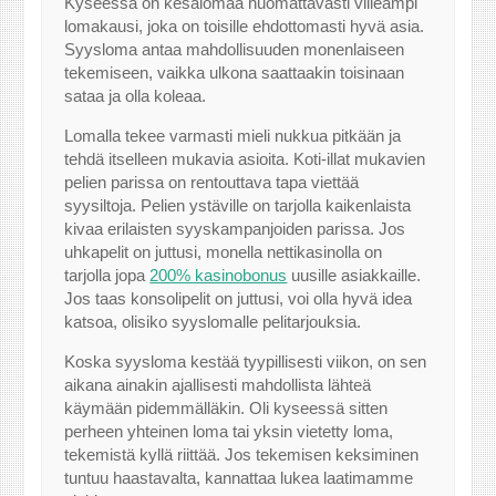
Kyseessä on kesälomaa huomattavasti viileämpi
lomakausi, joka on toisille ehdottomasti hyvä asia.
Syysloma antaa mahdollisuuden monenlaiseen
tekemiseen, vaikka ulkona saattaakin toisinaan
sataa ja olla koleaa.
Lomalla tekee varmasti mieli nukkua pitkään ja
tehdä itselleen mukavia asioita. Koti-illat mukavien
pelien parissa on rentouttava tapa viettää
syysiltoja. Pelien ystäville on tarjolla kaikenlaista
kivaa erilaisten syyskampanjoiden parissa. Jos
uhkapelit on juttusi, monella nettikasinolla on
tarjolla jopa
200% kasinobonus
uusille asiakkaille.
Jos taas konsolipelit on juttusi, voi olla hyvä idea
katsoa, olisiko syyslomalle pelitarjouksia.
Koska syysloma kestää tyypillisesti viikon, on sen
aikana ainakin ajallisesti mahdollista lähteä
käymään pidemmälläkin. Oli kyseessä sitten
perheen yhteinen loma tai yksin vietetty loma,
tekemistä kyllä riittää. Jos tekemisen keksiminen
tuntuu haastavalta, kannattaa lukea laatimamme