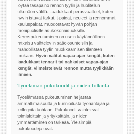
löytää tasapaino rennon tyylin ja huolitellun
ulkonäön välillä. Laadukkaat perusvaatteet, kuten
hyvin istuvat farkut, t-paidat, neuleet ja rennommat
kauluspaidat, muodostavat hyvän pohjan
monipuolisille asukokonaisuuksille.
Kerrospukeutuminen on usein käytännöllinen
ratkaisu vaihteleviin sääolosuhteisiin ja
mahdollistaa tyylin muokkaamisen tilanteen
mukaan.
Hyvin valitut vapaa-ajan kengät, kuten
laadukkaat tennarit tai nahkaiset vapaa-ajan
kengät, viimeistelevät rennon mutta tyylikkään
ilmeen.
Työelämän pukukoodit ja niiden tulkinta
Työelämässä pukeutuminen heijastaa
ammattimaisuutta ja kunnioitusta työnantajaa ja
kollegoita kohtaan. Pukukoodit vaihtelevat
toimialoittain ja yrityksittäin, ja niiden
ymmärtäminen on tärkeää. Yleisimpiä
pukukoodeja ovat: