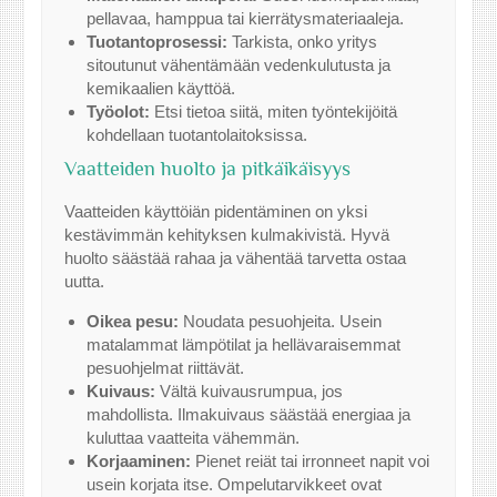
pellavaa, hamppua tai kierrätysmateriaaleja.
Tuotantoprosessi:
Tarkista, onko yritys
sitoutunut vähentämään vedenkulutusta ja
kemikaalien käyttöä.
Työolot:
Etsi tietoa siitä, miten työntekijöitä
kohdellaan tuotantolaitoksissa.
Vaatteiden huolto ja pitkäikäisyys
Vaatteiden käyttöiän pidentäminen on yksi
kestävimmän kehityksen kulmakivistä. Hyvä
huolto säästää rahaa ja vähentää tarvetta ostaa
uutta.
Oikea pesu:
Noudata pesuohjeita. Usein
matalammat lämpötilat ja hellävaraisemmat
pesuohjelmat riittävät.
Kuivaus:
Vältä kuivausrumpua, jos
mahdollista. Ilmakuivaus säästää energiaa ja
kuluttaa vaatteita vähemmän.
Korjaaminen:
Pienet reiät tai irronneet napit voi
usein korjata itse. Ompelutarvikkeet ovat