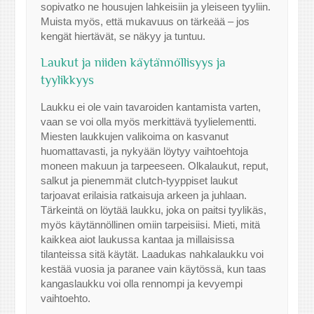
sopivatko ne housujen lahkeisiin ja yleiseen tyyliin.
Muista myös, että mukavuus on tärkeää – jos
kengät hiertävät, se näkyy ja tuntuu.
Laukut ja niiden käytännöllisyys ja
tyylikkyys
Laukku ei ole vain tavaroiden kantamista varten,
vaan se voi olla myös merkittävä tyylielementti.
Miesten laukkujen valikoima on kasvanut
huomattavasti, ja nykyään löytyy vaihtoehtoja
moneen makuun ja tarpeeseen. Olkalaukut, reput,
salkut ja pienemmät clutch-tyyppiset laukut
tarjoavat erilaisia ratkaisuja arkeen ja juhlaan.
Tärkeintä on löytää laukku, joka on paitsi tyylikäs,
myös käytännöllinen omiin tarpeisiisi. Mieti, mitä
kaikkea aiot laukussa kantaa ja millaisissa
tilanteissa sitä käytät. Laadukas nahkalaukku voi
kestää vuosia ja paranee vain käytössä, kun taas
kangaslaukku voi olla rennompi ja kevyempi
vaihtoehto.