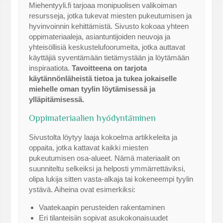
Miehentyyli.fi tarjoaa monipuolisen valikoiman
resursseja, jotka tukevat miesten pukeutumisen ja
hyvinvoinnin kehittämistä. Sivusto kokoaa yhteen
oppimateriaaleja, asiantuntijoiden neuvoja ja
yhteisöllisiä keskustelufoorumeita, jotka auttavat
käyttäjiä syventämään tietämystään ja löytämään
inspiraatiota.
Tavoitteena on tarjota
käytännönläheistä tietoa ja tukea jokaiselle
miehelle oman tyylin löytämisessä ja
ylläpitämisessä.
Oppimateriaalien hyödyntäminen
Sivustolta löytyy laaja kokoelma artikkeleita ja
oppaita, jotka kattavat kaikki miesten
pukeutumisen osa-alueet. Nämä materiaalit on
suunniteltu selkeiksi ja helposti ymmärrettäviksi,
olipa lukija sitten vasta-alkaja tai kokeneempi tyylin
ystävä. Aiheina ovat esimerkiksi:
Vaatekaapin perusteiden rakentaminen
Eri tilanteisiin sopivat asukokonaisuudet