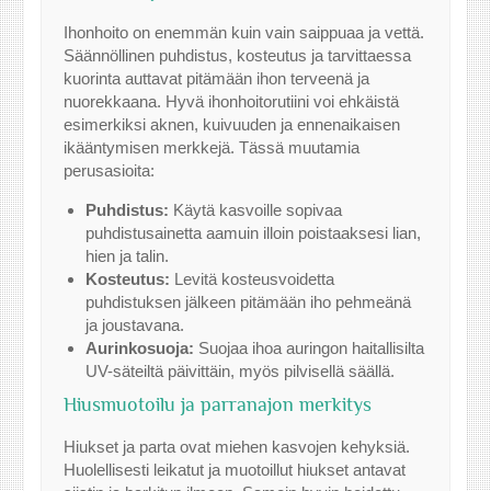
Ihonhoito on enemmän kuin vain saippuaa ja vettä.
Säännöllinen puhdistus, kosteutus ja tarvittaessa
kuorinta auttavat pitämään ihon terveenä ja
nuorekkaana. Hyvä ihonhoitorutiini voi ehkäistä
esimerkiksi aknen, kuivuuden ja ennenaikaisen
ikääntymisen merkkejä. Tässä muutamia
perusasioita:
Puhdistus:
Käytä kasvoille sopivaa
puhdistusainetta aamuin illoin poistaaksesi lian,
hien ja talin.
Kosteutus:
Levitä kosteusvoidetta
puhdistuksen jälkeen pitämään iho pehmeänä
ja joustavana.
Aurinkosuoja:
Suojaa ihoa auringon haitallisilta
UV-säteiltä päivittäin, myös pilvisellä säällä.
Hiusmuotoilu ja parranajon merkitys
Hiukset ja parta ovat miehen kasvojen kehyksiä.
Huolellisesti leikatut ja muotoillut hiukset antavat