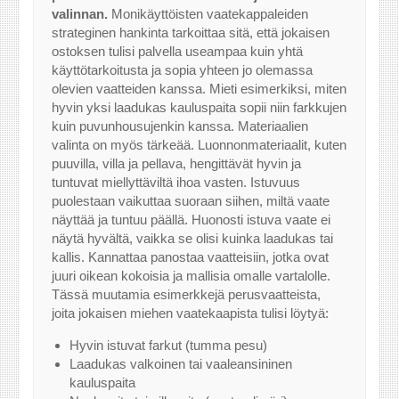
valinnan.
Monikäyttöisten vaatekappaleiden
strateginen hankinta tarkoittaa sitä, että jokaisen
ostoksen tulisi palvella useampaa kuin yhtä
käyttötarkoitusta ja sopia yhteen jo olemassa
olevien vaatteiden kanssa. Mieti esimerkiksi, miten
hyvin yksi laadukas kauluspaita sopii niin farkkujen
kuin puvunhousujenkin kanssa. Materiaalien
valinta on myös tärkeää. Luonnonmateriaalit, kuten
puuvilla, villa ja pellava, hengittävät hyvin ja
tuntuvat miellyttäviltä ihoa vasten. Istuvuus
puolestaan vaikuttaa suoraan siihen, miltä vaate
näyttää ja tuntuu päällä. Huonosti istuva vaate ei
näytä hyvältä, vaikka se olisi kuinka laadukas tai
kallis. Kannattaa panostaa vaatteisiin, jotka ovat
juuri oikean kokoisia ja mallisia omalle vartalolle.
Tässä muutamia esimerkkejä perusvaatteista,
joita jokaisen miehen vaatekaapista tulisi löytyä:
Hyvin istuvat farkut (tumma pesu)
Laadukas valkoinen tai vaaleansininen
kauluspaita