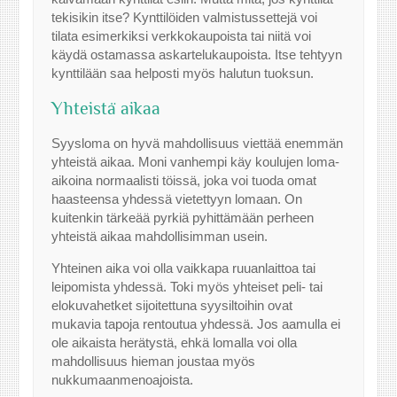
tekisikin itse? Kynttilöiden valmistussettejä voi
tilata esimerkiksi verkkokaupoista tai niitä voi
käydä ostamassa askartelukaupoista. Itse tehtyyn
kynttilään saa helposti myös halutun tuoksun.
Yhteistä aikaa
Syysloma on hyvä mahdollisuus viettää enemmän
yhteistä aikaa. Moni vanhempi käy koulujen loma-
aikoina normaalisti töissä, joka voi tuoda omat
haasteensa yhdessä vietettyyn lomaan. On
kuitenkin tärkeää pyrkiä pyhittämään perheen
yhteistä aikaa mahdollisimman usein.
Yhteinen aika voi olla vaikkapa ruuanlaittoa tai
leipomista yhdessä. Toki myös yhteiset peli- tai
elokuvahetket sijoitettuna syysiltoihin ovat
mukavia tapoja rentoutua yhdessä. Jos aamulla ei
ole aikaista herätystä, ehkä lomalla voi olla
mahdollisuus hieman joustaa myös
nukkumaanmenoajoista.