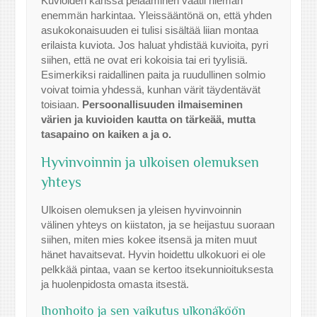
Kuvioiden kanssa pelaaminen vaatii hieman
enemmän harkintaa. Yleissääntönä on, että yhden
asukokonaisuuden ei tulisi sisältää liian montaa
erilaista kuviota. Jos haluat yhdistää kuvioita, pyri
siihen, että ne ovat eri kokoisia tai eri tyylisiä.
Esimerkiksi raidallinen paita ja ruudullinen solmio
voivat toimia yhdessä, kunhan värit täydentävät
toisiaan.
Persoonallisuuden ilmaiseminen
värien ja kuvioiden kautta on tärkeää, mutta
tasapaino on kaiken a ja o.
Hyvinvoinnin ja ulkoisen olemuksen
yhteys
Ulkoisen olemuksen ja yleisen hyvinvoinnin
välinen yhteys on kiistaton, ja se heijastuu suoraan
siihen, miten mies kokee itsensä ja miten muut
hänet havaitsevat. Hyvin hoidettu ulkokuori ei ole
pelkkää pintaa, vaan se kertoo itsekunnioituksesta
ja huolenpidosta omasta itsestä.
Ihonhoito ja sen vaikutus ulkonäköön