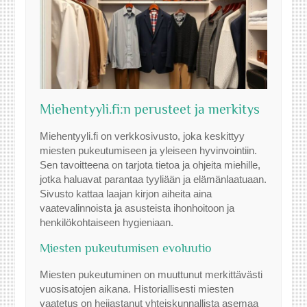
Miehentyyli.fi:n perusteet ja merkitys
Miehentyyli.fi on verkkosivusto, joka keskittyy
miesten pukeutumiseen ja yleiseen hyvinvointiin.
Sen tavoitteena on tarjota tietoa ja ohjeita miehille,
jotka haluavat parantaa tyyliään ja elämänlaatuaan.
Sivusto kattaa laajan kirjon aiheita aina
vaatevalinnoista ja asusteista ihonhoitoon ja
henkilökohtaiseen hygieniaan.
Miesten pukeutumisen evoluutio
Miesten pukeutuminen on muuttunut merkittävästi
vuosisatojen aikana. Historiallisesti miesten
vaatetus on heijastanut yhteiskunnallista asemaa