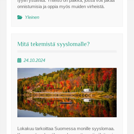
tyylin ystäviltä. Yhteisö on paikka, jossa voit jakaa
onnistumisia ja oppia myös muiden virheistä.
Yleinen
Mitä tekemistä syyslomalle?
24.10.2024
Lokakuu tarkoittaa Suomessa monille syyslomaa.