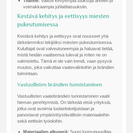
Tilanne:
Valitse kevyempiä tuoksuja arkeen ja
voimakkaampia juhlatilaisuuksiin.
Kestävä kehitys ja eettisyys miesten
pukeutumisessa
Kestävä kehitys ja eettisyys ovat nousseet yhä
tärkeämmiksi tekijöiksi miesten pukeutumisessa.
Kuluttajat ovat valveutuneempia ja haluavat tietää,
mistä heidän vaatteensa tulevat ja miten ne on
valmistettu. Tämä ei ole vain trendi, vaan pysyvä
muutos, joka vaikuttaa vaatevalintoihin ja brändien
toimintaan.
Vastuullisten brändien tunnistaminen
Vastuullisten vaatebrändien tunnistaminen vaatii
hieman perehtymistä. On tärkeää etsiä yrityksiä,
jotka ovat avoimia tuotantoketjuistaan ja
panostavat ympäristöystävällisiin materiaaleihin
sekä eettisiin työoloihin.
Materiaalien alkuperä:
Suosi luomupuuvillaa,