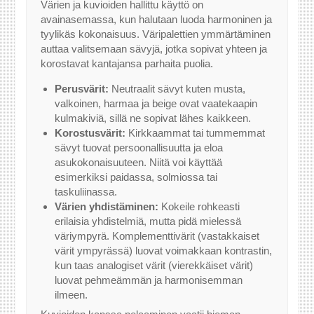
Värien ja kuvioiden hallittu käyttö on
avainasemassa, kun halutaan luoda harmoninen ja
tyylikäs kokonaisuus. Väripalettien ymmärtäminen
auttaa valitsemaan sävyjä, jotka sopivat yhteen ja
korostavat kantajansa parhaita puolia.
Perusvärit:
Neutraalit sävyt kuten musta,
valkoinen, harmaa ja beige ovat vaatekaapin
kulmakiviä, sillä ne sopivat lähes kaikkeen.
Korostusvärit:
Kirkkaammat tai tummemmat
sävyt tuovat persoonallisuutta ja eloa
asukokonaisuuteen. Niitä voi käyttää
esimerkiksi paidassa, solmiossa tai
taskuliinassa.
Värien yhdistäminen:
Kokeile rohkeasti
erilaisia yhdistelmiä, mutta pidä mielessä
väriympyrä. Komplementtivärit (vastakkaiset
värit ympyrässä) luovat voimakkaan kontrastin,
kun taas analogiset värit (vierekkäiset värit)
luovat pehmeämmän ja harmonisemman
ilmeen.