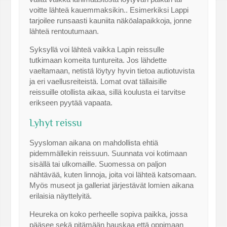
voitte lähteä kauemmaksikin.. Esimerkiksi Lappi
tarjoilee runsaasti kauniita näköalapaikkoja, jonne
lähteä rentoutumaan.
Syksyllä voi lähteä vaikka Lapin reissulle
tutkimaan komeita tuntureita. Jos lähdette
vaeltamaan, netistä löytyy hyvin tietoa autiotuvista
ja eri vaellusreiteistä. Lomat ovat tällaisille
reissuille otollista aikaa, sillä koulusta ei tarvitse
erikseen pyytää vapaata.
Lyhyt reissu
Syysloman aikana on mahdollista ehtiä
pidemmällekin reissuun. Suunnata voi kotimaan
sisällä tai ulkomaille. Suomessa on paljon
nähtävää, kuten linnoja, joita voi lähteä katsomaan.
Myös museot ja galleriat järjestävät lomien aikana
erilaisia näyttelyitä.
Heureka on koko perheelle sopiva paikka, jossa
pääsee sekä pitämään hauskaa että oppimaan