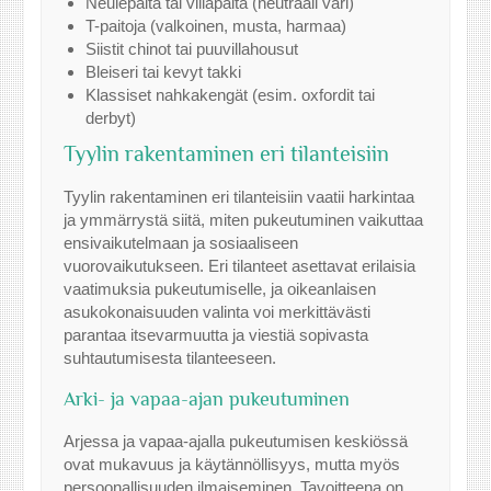
Neulepaita tai villapaita (neutraali väri)
T-paitoja (valkoinen, musta, harmaa)
Siistit chinot tai puuvillahousut
Bleiseri tai kevyt takki
Klassiset nahkakengät (esim. oxfordit tai
derbyt)
Tyylin rakentaminen eri tilanteisiin
Tyylin rakentaminen eri tilanteisiin vaatii harkintaa
ja ymmärrystä siitä, miten pukeutuminen vaikuttaa
ensivaikutelmaan ja sosiaaliseen
vuorovaikutukseen. Eri tilanteet asettavat erilaisia
vaatimuksia pukeutumiselle, ja oikeanlaisen
asukokonaisuuden valinta voi merkittävästi
parantaa itsevarmuutta ja viestiä sopivasta
suhtautumisesta tilanteeseen.
Arki- ja vapaa-ajan pukeutuminen
Arjessa ja vapaa-ajalla pukeutumisen keskiössä
ovat mukavuus ja käytännöllisyys, mutta myös
persoonallisuuden ilmaiseminen. Tavoitteena on