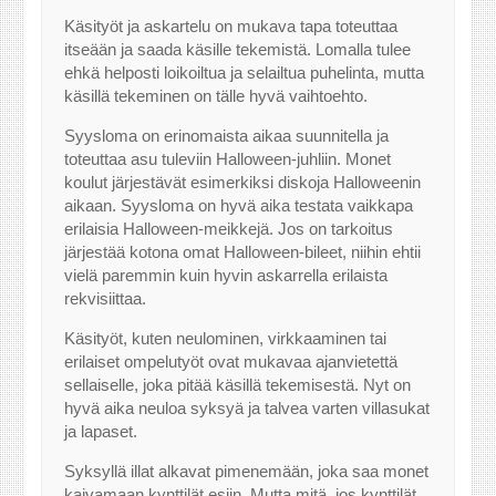
Käsityöt ja askartelu on mukava tapa toteuttaa
itseään ja saada käsille tekemistä. Lomalla tulee
ehkä helposti loikoiltua ja selailtua puhelinta, mutta
käsillä tekeminen on tälle hyvä vaihtoehto.
Syysloma on erinomaista aikaa suunnitella ja
toteuttaa asu tuleviin Halloween-juhliin. Monet
koulut järjestävät esimerkiksi diskoja Halloweenin
aikaan. Syysloma on hyvä aika testata vaikkapa
erilaisia Halloween-meikkejä. Jos on tarkoitus
järjestää kotona omat Halloween-bileet, niihin ehtii
vielä paremmin kuin hyvin askarrella erilaista
rekvisiittaa.
Käsityöt, kuten neulominen, virkkaaminen tai
erilaiset ompelutyöt ovat mukavaa ajanvietettä
sellaiselle, joka pitää käsillä tekemisestä. Nyt on
hyvä aika neuloa syksyä ja talvea varten villasukat
ja lapaset.
Syksyllä illat alkavat pimenemään, joka saa monet
kaivamaan kynttilät esiin. Mutta mitä, jos kynttilät