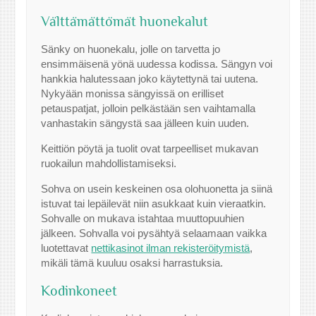
Välttämättömät huonekalut
Sänky on huonekalu, jolle on tarvetta jo
ensimmäisenä yönä uudessa kodissa. Sängyn voi
hankkia halutessaan joko käytettynä tai uutena.
Nykyään monissa sängyissä on erilliset
petauspatjat, jolloin pelkästään sen vaihtamalla
vanhastakin sängystä saa jälleen kuin uuden.
Keittiön pöytä ja tuolit ovat tarpeelliset mukavan
ruokailun mahdollistamiseksi.
Sohva on usein keskeinen osa olohuonetta ja siinä
istuvat tai lepäilevät niin asukkaat kuin vieraatkin.
Sohvalle on mukava istahtaa muuttopuuhien
jälkeen. Sohvalla voi pysähtyä selaamaan vaikka
luotettavat
nettikasinot ilman rekisteröitymistä
,
mikäli tämä kuuluu osaksi harrastuksia.
Kodinkoneet