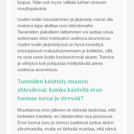
luopua. Näin voit myös välttää turhan stressin
muuttopäivänä.
Uuden kodin sisustaminen ja järjestely voivat olla
mukava tapa aloittaa uusi elämänvaihe.
Tavaroiden paikalleen laittaminen voi auttaa sinua
tuntemaan olosi kotoisaksi uudessa asunnossa.
Uuden kodin järjestelyssä on hyvä keskittyä
ensisijaisesti makuuhuoneeseen ja keittiöön, sillä
ne ovat usein kodin keskeisimmät alueet. Toimiva
ja viihtyisä koti pohjustaa miellyttävää arkea
uudessa asunnossa.
Tunteiden käsittely muuton
yhteydessä: kuinka käsitellä eron
tuomaa surua ja stressiä?
Muuttaessa eron jälkeen on tärkeää tiedostaa, että
tunteiden käsittely on väistämätön osa prosessia.
Eron tuoma suru ja stressi saattavat tuntua aluksi
ylivoimaisilta, mutta on tärkeää muistaa, että nämä