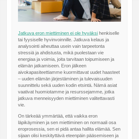
Jatkuva eron miettiminen ei ole hyväksi
henkiselle
tai fyysiselle hyvinvoinnille. Jatkuva kelaus ja
analysointi aiheuttaa usein vain tarpeetonta
stressiä ja ahdistusta, mikä puolestaan vie
energiaa ja voimia, joita tarvitaan toipumiseen ja
elämän jatkamiseen. Eron jälkeen
aivokapasiteettiamme kuormittavat uudet haasteet
– uuden elämän järjestäminen ja tulevaisuuden
suunnittelu sekä uuden kodin etsintä. Nämä asiat
vaativat huomiotamme ja resurssejamme, jotka
jatkuva menneisyyden miettiminen valitettavasti
vie.
On tärkeää ymmärtää, että vaikka eron
läpikäyminen ja sen miettiminen on normaali osa
eroprosessia, sen ei pidä antaa hallita elämää. Sen
sijaan olisi keskityttävä eteenpäin pääsemiseen ja