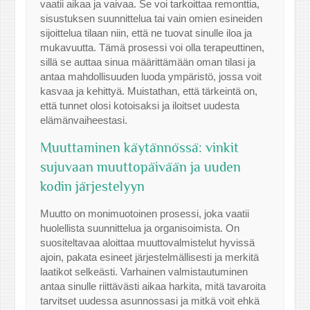
vaatii aikaa ja vaivaa. Se voi tarkoittaa remonttia,
sisustuksen suunnittelua tai vain omien esineiden
sijoittelua tilaan niin, että ne tuovat sinulle iloa ja
mukavuutta. Tämä prosessi voi olla terapeuttinen,
sillä se auttaa sinua määrittämään oman tilasi ja
antaa mahdollisuuden luoda ympäristö, jossa voit
kasvaa ja kehittyä. Muistathan, että tärkeintä on,
että tunnet olosi kotoisaksi ja iloitset uudesta
elämänvaiheestasi.
Muuttaminen käytännössä: vinkit
sujuvaan muuttopäivään ja uuden
kodin järjestelyyn
Muutto on monimuotoinen prosessi, joka vaatii
huolellista suunnittelua ja organisoimista. On
suositeltavaa aloittaa muuttovalmistelut hyvissä
ajoin, pakata esineet järjestelmällisesti ja merkitä
laatikot selkeästi. Varhainen valmistautuminen
antaa sinulle riittävästi aikaa harkita, mitä tavaroita
tarvitset uudessa asunnossasi ja mitkä voit ehkä