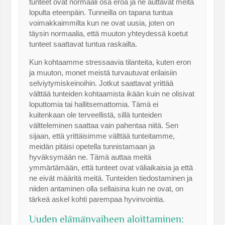
tunteet ovat normaali osa eroa ja ne auttavat meitä
lopulta eteenpäin. Tunneilla on tapana tuntua
voimakkaimmilta kun ne ovat uusia, joten on
täysin normaalia, että muuton yhteydessä koetut
tunteet saattavat tuntua raskailta.
Kun kohtaamme stressaavia tilanteita, kuten eron
ja muuton, monet meistä turvautuvat erilaisiin
selviytymiskeinoihin. Jotkut saattavat yrittää
välttää tunteiden kohtaamista ikään kuin ne olisivat
loputtomia tai hallitsemattomia. Tämä ei
kuitenkaan ole terveellistä, sillä tunteiden
vältteleminen saattaa vain pahentaa niitä. Sen
sijaan, että yrittäisimme välttää tunteitamme,
meidän pitäisi opetella tunnistamaan ja
hyväksymään ne. Tämä auttaa meitä
ymmärtämään, että tunteet ovat väliaikaisia ja että
ne eivät määritä meitä. Tunteiden tiedostaminen ja
niiden antaminen olla sellaisina kuin ne ovat, on
tärkeä askel kohti parempaa hyvinvointia.
Uuden elämänvaiheen aloittaminen: