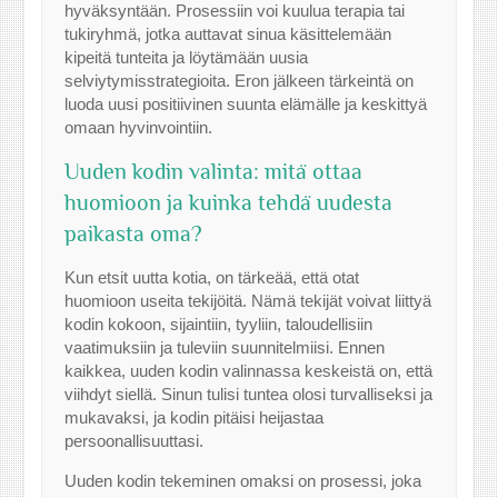
hyväksyntään. Prosessiin voi kuulua terapia tai
tukiryhmä, jotka auttavat sinua käsittelemään
kipeitä tunteita ja löytämään uusia
selviytymisstrategioita. Eron jälkeen tärkeintä on
luoda uusi positiivinen suunta elämälle ja keskittyä
omaan hyvinvointiin.
Uuden kodin valinta: mitä ottaa
huomioon ja kuinka tehdä uudesta
paikasta oma?
Kun etsit uutta kotia, on tärkeää, että otat
huomioon useita tekijöitä. Nämä tekijät voivat liittyä
kodin kokoon, sijaintiin, tyyliin, taloudellisiin
vaatimuksiin ja tuleviin suunnitelmiisi. Ennen
kaikkea, uuden kodin valinnassa keskeistä on, että
viihdyt siellä. Sinun tulisi tuntea olosi turvalliseksi ja
mukavaksi, ja kodin pitäisi heijastaa
persoonallisuuttasi.
Uuden kodin tekeminen omaksi on prosessi, joka