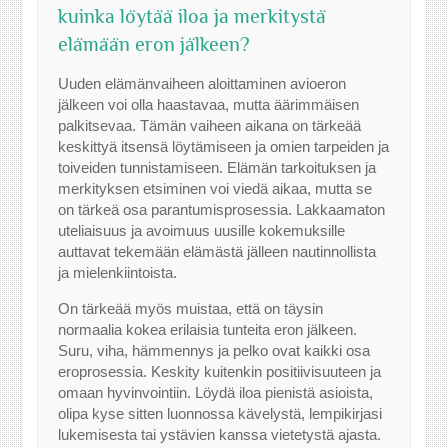
kuinka löytää iloa ja merkitystä
elämään eron jälkeen?
Uuden elämänvaiheen aloittaminen avioeron
jälkeen voi olla haastavaa, mutta äärimmäisen
palkitsevaa. Tämän vaiheen aikana on tärkeää
keskittyä itsensä löytämiseen ja omien tarpeiden ja
toiveiden tunnistamiseen. Elämän tarkoituksen ja
merkityksen etsiminen voi viedä aikaa, mutta se
on tärkeä osa parantumisprosessia. Lakkaamaton
uteliaisuus ja avoimuus uusille kokemuksille
auttavat tekemään elämästä jälleen nautinnollista
ja mielenkiintoista.
On tärkeää myös muistaa, että on täysin
normaalia kokea erilaisia tunteita eron jälkeen.
Suru, viha, hämmennys ja pelko ovat kaikki osa
eroprosessia. Keskity kuitenkin positiivisuuteen ja
omaan hyvinvointiin. Löydä iloa pienistä asioista,
olipa kyse sitten luonnossa kävelystä, lempikirjasi
lukemisesta tai ystävien kanssa vietetystä ajasta.