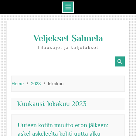
Skip
to
Veljekset Salmela
content
Tilausajot ja kuljetukset
Home
2023
lokakuu
Kuukausi:
lokakuu 2023
Uuteen kotiin muutto eron jälkeen:
askel askeleelta kohti uutta alku